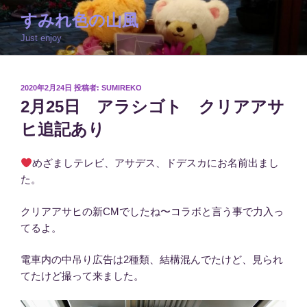
コ
すみれ色の山風
ン
Just enjoy
テ
ン
ツ
投
2020年2月24日
投稿者:
SUMIREKO
へ
稿
2月25日 アラシゴト クリアアサ
ス
日:
キ
ヒ追記あり
ッ
プ
めざましテレビ、アサデス、ドデスカにお名前出まし
た。
クリアアサヒの新CMでしたね〜コラボと言う事で力入っ
てるよ。
電車内の中吊り広告は2種類、結構混んでたけど、見られ
てたけど撮って来ました。