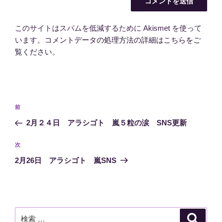
このサイトはスパムを低減するために Akismet を使って
います。
コメントデータの処理方法の詳細はこちらをご
覧ください
。
投
過
前
稿
去
2月２４日 アラシゴト 嵐５粒の涙 SNS更新
ナ
の
ビ
投
次
次
稿
ゲ
の
2月26日 アラシゴト 嵐SNS
投
ー
稿
シ
ョ
ン
検
検