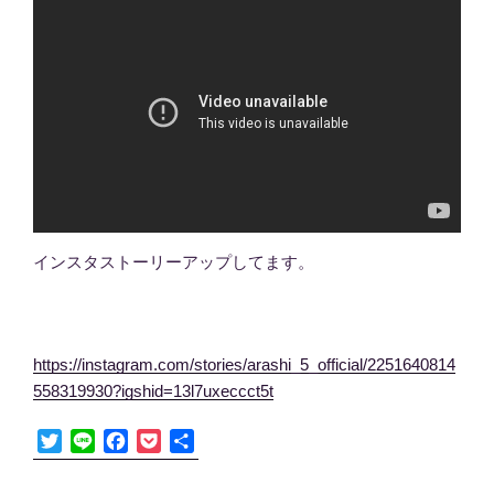
インスタストーリーアップしてます。
https://instagram.com/stories/arashi_5_official/2251640814
558319930?igshid=13l7uxeccct5t
T
L
F
P
共
w
i
a
o
有
i
n
c
c