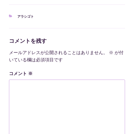
t
e
e
k
t
b
e
カ
アラシゴト
e
o
t
テ
r
o
ゴ
k
リ
ー
コメントを残す
メールアドレスが公開されることはありません。
※
が付
いている欄は必須項目です
コメント
※