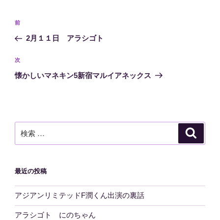
投
過
前
稿
去
2月１１日 アラシゴト
ナ
の
ビ
投
次
次
稿
ゲ
の
懐かしいマネキン5新宿マルイアネックス
投
ー
稿
シ
ョ
ン
検
検
索
索:
最近の投稿
アジアンリミテッドF潤くん出演の裏話
アラシゴト にのちゃん