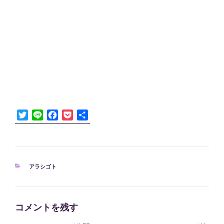
T
L
F
P
共
w
i
a
o
有
i
n
c
c
t
e
e
k
t
b
e
カ
アラシゴト
e
o
t
テ
r
o
ゴ
k
リ
ー
コメントを残す