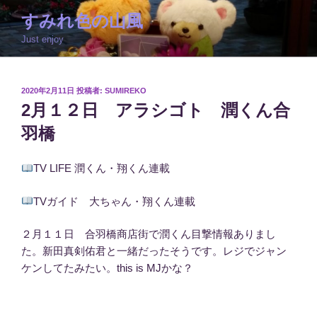
コ
すみれ色の山風
ン
Just enjoy
テ
ン
ツ
投
2020年2月11日
投稿者:
SUMIREKO
へ
稿
2月１２日 アラシゴト 潤くん合
ス
日:
キ
羽橋
ッ
プ
TV LIFE 潤くん・翔くん連載
TVガイド 大ちゃん・翔くん連載
２月１１日 合羽橋商店街で潤くん目撃情報ありまし
た。新田真剣佑君と一緒だったそうです。レジでジャン
ケンしてたみたい。this is MJかな？